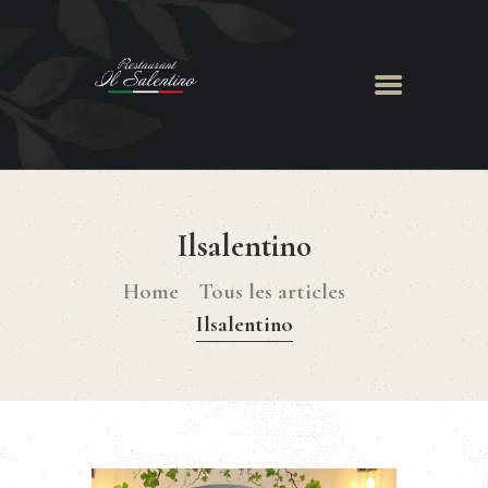
ACCUEIL
LE RESTAURANT
Ilsalentino
MENU
CHEF GIANCARLO
Home
Tous les articles
RÉSERVATION
Ilsalentino