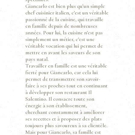
Giancarlo est bien plus qu’un simple
chef cuisinier italien, c’est un véritable
passionné de la cuisine, qui travaille
en famille depuis de nombreuses
années. Pour lui, la cuisine n’est pas
simplement un métier, c’est une
véritable vocation qui lui permet de
mettre en avant les saveurs de son
pays natal.
Travailler en famille est une véritable
fierté pour Giancarlo, car cela lui
permet de transmettre son savoir-
faire à ses proches tout en continuant
à développer son restaurant Il
Salentino. Il consacre toute son
énergie à son établissement,
cherchant constamment à améliorer
ses recettes et à proposer des plats
toujours plus savoureux à sa clientèle.
Mais pour Giancarlo, sa famille est