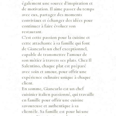
également une source d’inspiration et
de motivation. Il aime passer du temps
avec eux, partager des moments
conviviaux et échanger des idées pour
continuer à faire évoluer son
restaurant.
C’est cette passion pour la cuisine et
cette attachante à sa famille qui font
de Giancarlo un chef exceptionnel,
capable de transmettre l’amour de
son métier à travers ses plats. Chez Il
Salentino, chaque plat est préparé
avec soin et amour, pour offrir une
expérience culinaire unique à chaque
client.
En somme, Giancarlo est un chef
cuisinier italien passionné, qui travaille
en famille pour offrir une cuisine
savoureuse et authentique à sa
clientèle. Sa famille est pour lui une