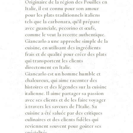
Originaire de la région des Pouilles en
Italie, il est connu pour son amour
pour les plats traditionnels italiens
tels que la carbonara, qu’il prépare
avec guanciale, pecorino et œufs,
comme le veut la recette authentique.
Giancarlo a une approche simple de la
cuisine, en utilisant des ingrédients
frais et de qualité pour créer des plats
qui transportent les clients
directement en Italie.
Giancarlo est un homme humble et
chaleureux, qui aime raconter des
histoires et des légendes sur la cuisine
italienne. Il aime partager sa passion
avec ses clients et de les faire voyager
à travers les saveurs de l’Italie. Sa
cuisine a été saluée par des critiques
culinaires et des clients fidèles qui
reviennent souvent pour goûter ses
spécialités.