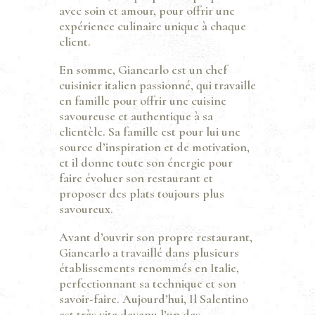
avec soin et amour, pour offrir une
expérience culinaire unique à chaque
client.
En somme, Giancarlo est un chef
cuisinier italien passionné, qui travaille
en famille pour offrir une cuisine
savoureuse et authentique à sa
clientèle. Sa famille est pour lui une
source d’inspiration et de motivation,
et il donne toute son énergie pour
faire évoluer son restaurant et
proposer des plats toujours plus
savoureux.
Avant d’ouvrir son propre restaurant,
Giancarlo a travaillé dans plusieurs
établissements renommés en Italie,
perfectionnant sa technique et son
savoir-faire. Aujourd’hui, Il Salentino
est très vite devenu l’un des