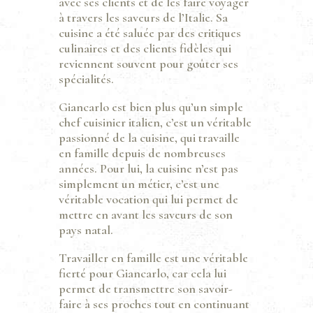
avec ses clients et de les faire voyager
à travers les saveurs de l’Italie. Sa
cuisine a été saluée par des critiques
culinaires et des clients fidèles qui
reviennent souvent pour goûter ses
spécialités.
Giancarlo est bien plus qu’un simple
chef cuisinier italien, c’est un véritable
passionné de la cuisine, qui travaille
en famille depuis de nombreuses
années. Pour lui, la cuisine n’est pas
simplement un métier, c’est une
véritable vocation qui lui permet de
mettre en avant les saveurs de son
pays natal.
Travailler en famille est une véritable
fierté pour Giancarlo, car cela lui
permet de transmettre son savoir-
faire à ses proches tout en continuant