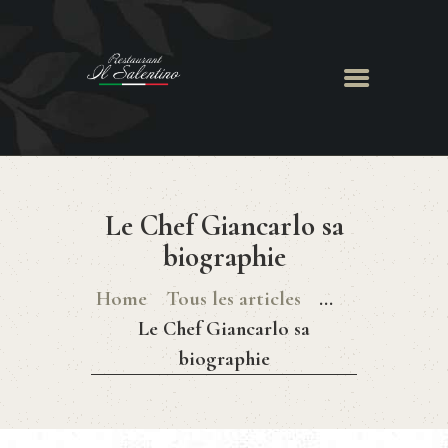
ACCUEIL
LE RESTAURANT
Le Chef Giancarlo sa
MENU
CHEF GIANCARLO
biographie
RÉSERVATION
Home
Tous les articles
...
Le Chef Giancarlo sa
biographie