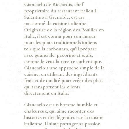
Giancarlo de Riccardis, chef
propriétaire du restaurant italien Il
Salentino à Grenoble, est un
passionné de cuisine italienne.
Originaire de la région des Pouilles en
Italie, il est connu pour son amour
pour les plats traditionnels italiens
tels que la carbonara, qu’il prépare
avec guanciale, pecorino et œufs,
comme le veut la recette authentique.
Giancarlo a une approche simple de la
cuisine, en utilisant des ingrédients
frais et de qualité pour créer des plats
qui transportent les clients
directement en Italie.
Giancarlo est un homme humble et
chaleureux, qui aime raconter des
histoires et des légendes sur la cuisine
italienne. Il aime partager sa passion