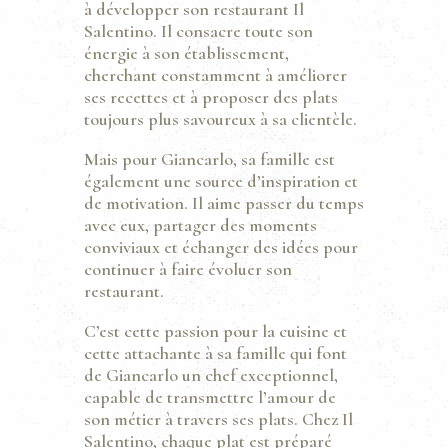
à développer son restaurant Il
Salentino. Il consacre toute son
énergie à son établissement,
cherchant constamment à améliorer
ses recettes et à proposer des plats
toujours plus savoureux à sa clientèle.
Mais pour Giancarlo, sa famille est
également une source d’inspiration et
de motivation. Il aime passer du temps
avec eux, partager des moments
conviviaux et échanger des idées pour
continuer à faire évoluer son
restaurant.
C’est cette passion pour la cuisine et
cette attachante à sa famille qui font
de Giancarlo un chef exceptionnel,
capable de transmettre l’amour de
son métier à travers ses plats. Chez Il
Salentino, chaque plat est préparé