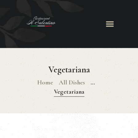
ACCUEIL
LE RESTAURANT
Vegetariana
MENU
CHEF GIANCARLO
Home
All Dishes
...
RÉSERVATION
Vegetariana