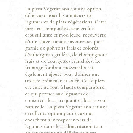
La pizza Vegetariana est une option
délicieuse pour les amateurs de
légumes et de plats végétariens. Cette
pizza est composée d’une croûte
croustillante et moelleuse, recouverte
d’une sauce tomate savoureuse, puis
garnie de poivrons frais et colorés,
d’aubergines grillées, de champignons
frais et de courgettes tranchées. Le
fromage fondant mozzarella est
également ajouté pour donner une
texture crémeuse et salée. Cette pizza
est cuite au four à haute température,
ce qui permet aux légumes de
conserver leur croquant et leur saveur
naturelle. La pizza Vegetariana est une
excellente option pour ceux qui
cherchent à incorporer plus de
légumes dans leur alimentation tout
en savourant une délicieuse pizza.