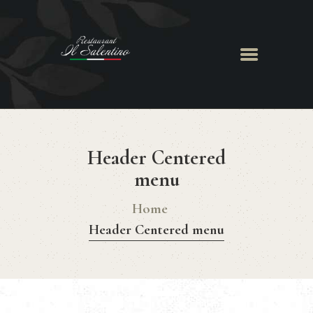
ACCUEIL
LE RESTAURANT
Header Centered
MENU
CHEF GIANCARLO
menu
RÉSERVATION
Home
Header Centered menu