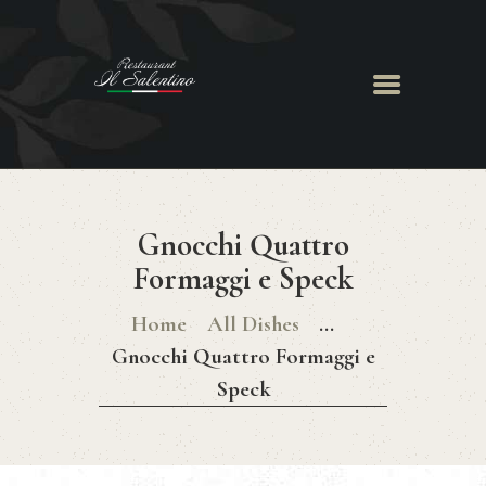
ACCUEIL
LE RESTAURANT
Gnocchi Quattro
MENU
CHEF GIANCARLO
Formaggi e Speck
RÉSERVATION
Home
All Dishes
...
Gnocchi Quattro Formaggi e
Speck