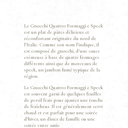
Le Gnocchi Quattro Formaggi e Speck
est un plat de pâtes délicieux et
réconfortant originaire du nord de
l’Italie. Comme son nom l’indique, il
est composé de gnocchi, d’une sauce
crémeuse à base de quatre fromages
différents ainsi que de morceaux de
speck, un jambon fumé typique de la
région.
Le Gnocchi Quattro Formaggi e Speck
est souvent garni de quelques feuilles
de persil frais pour ajouter une touche
de fraîcheur. Il est généralement servi
chaud et est parfait pour une soirée
d’hiver, un dîner de famille ou une
soirée entre amis.