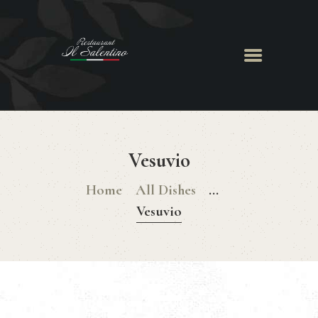
ACCUEIL
LE RESTAURANT
Vesuvio
MENU
CHEF GIANCARLO
Home
All Dishes
...
RÉSERVATION
Vesuvio